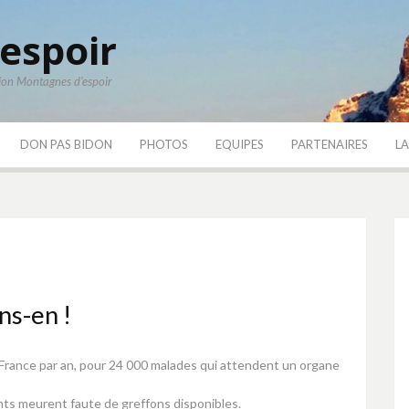
'espoir
tion Montagnes d'espoir
DON PAS BIDON
PHOTOS
EQUIPES
PARTENAIRES
LA
ns-en !
 France par an, pour 24 000 malades qui attendent un organe
ts meurent faute de greffons disponibles.