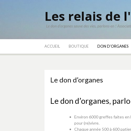
Aller
au
Les relais de l
contenu
Le don d'organes sauve des vies, parlons-en ! Associa
ACCUEIL
BOUTIQUE
DON D’ORGANES
Le don d’organes
Le don d’organes, parlo
Environ 6000 greffes faites en
pour (re)vivre.
Chaque année 500 à 600 patien