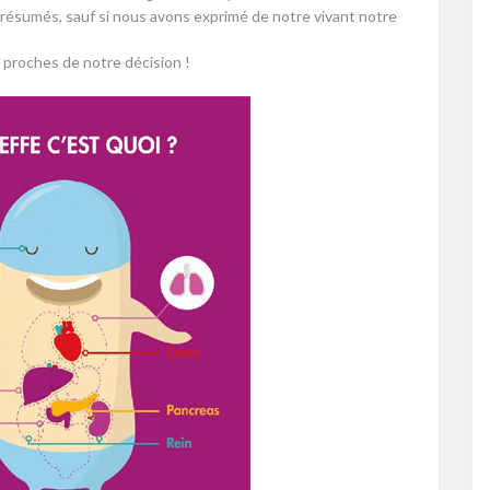
sumés, sauf si nous avons exprimé de notre vivant notre
proches de notre décision !